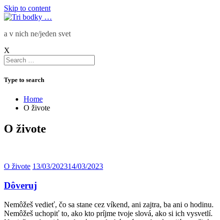
Skip to content
a v nich ne/jeden svet
X
Type to search
Home
O živote
O živote
O živote
13/03/2023
14/03/2023
Dôveruj
Nemôžeš vedieť, čo sa stane cez víkend, ani zajtra, ba ani o hodinu.
Nemôžeš uchopiť to, ako kto príjme tvoje slová, ako si ich vysvetlí.