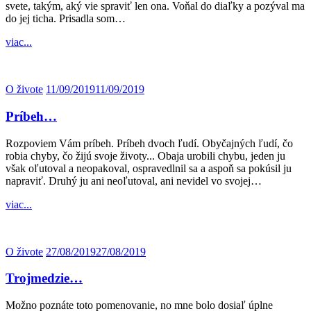
svete, takým, aký vie spraviť len ona. Voňal do diaľky a pozýval ma
do jej ticha. Prisadla som…
viac...
O živote
11/09/2019
11/09/2019
Príbeh…
Rozpoviem Vám príbeh. Príbeh dvoch ľudí. Obyčajných ľudí, čo
robia chyby, čo žijú svoje životy... Obaja urobili chybu, jeden ju
však oľutoval a neopakoval, ospravedlnil sa a aspoň sa pokúsil ju
napraviť. Druhý ju ani neoľutoval, ani nevidel vo svojej…
viac...
O živote
27/08/2019
27/08/2019
Trojmedzie…
Možno poznáte toto pomenovanie, no mne bolo dosiaľ úplne