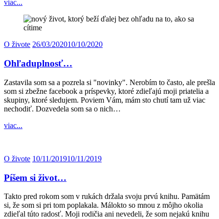
viac...
O živote
26/03/2020
10/10/2020
Ohľaduplnosť…
Zastavila som sa a pozrela si "novinky". Nerobím to často, ale prešla
som si zbežne facebook a príspevky, ktoré zdieľajú moji priatelia a
skupiny, ktoré sledujem. Poviem Vám, mám sto chutí tam už viac
nechodiť. Dozvedela som sa o nich…
viac...
O živote
10/11/2019
10/11/2019
Píšem si život…
Takto pred rokom som v rukách držala svoju prvú knihu. Pamätám
si, že som si pri tom poplakala. Málokto so mnou z môjho okolia
zdieľal túto radosť. Moji rodičia ani nevedeli, že som nejakú knihu