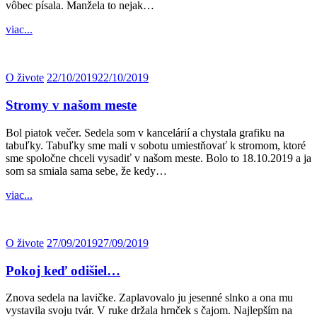
vôbec písala. Manžela to nejak…
viac...
O živote
22/10/2019
22/10/2019
Stromy v našom meste
Bol piatok večer. Sedela som v kancelárií a chystala grafiku na
tabuľky. Tabuľky sme mali v sobotu umiestňovať k stromom, ktoré
sme spoločne chceli vysadiť v našom meste. Bolo to 18.10.2019 a ja
som sa smiala sama sebe, že kedy…
viac...
O živote
27/09/2019
27/09/2019
Pokoj keď odišiel…
Znova sedela na lavičke. Zaplavovalo ju jesenné slnko a ona mu
vystavila svoju tvár. V ruke držala hrnček s čajom. Najlepším na