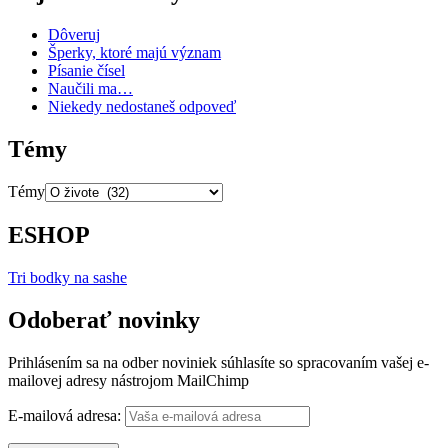
Dôveruj
Šperky, ktoré majú význam
Písanie čísel
Naučili ma…
Niekedy nedostaneš odpoveď
Témy
Témy
ESHOP
Tri bodky na sashe
Odoberať novinky
Prihlásením sa na odber noviniek súhlasíte so spracovaním vašej e-
mailovej adresy nástrojom MailChimp
E-mailová adresa: