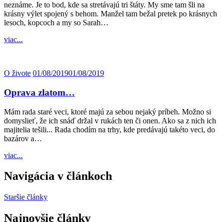
neznáme. Je to bod, kde sa stretávajú tri štáty. My sme tam šli na
krásny výlet spojený s behom. Manžel tam bežal pretek po krásnych
lesoch, kopcoch a my so Sarah…
viac...
O živote
01/08/2019
01/08/2019
Oprava zlatom…
Mám rada staré veci, ktoré majú za sebou nejaký príbeh. Možno si
domyslieť, že ich snáď držal v rukách ten či onen. Ako sa z nich ich
majitelia tešili... Rada chodím na trhy, kde predávajú takéto veci, do
bazárov a…
viac...
Navigácia v článkoch
Staršie články
Najnovšie články