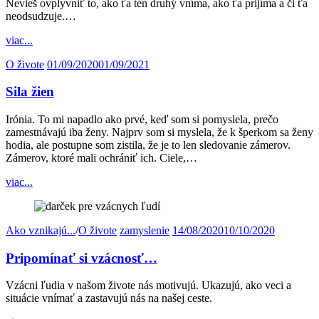
Nevieš ovplyvniť to, ako ťa ten druhý vníma, ako ťa prijíma a či ťa
neodsudzuje.…
viac...
O živote
01/09/2020
01/09/2021
Sila žien
Irónia. To mi napadlo ako prvé, keď som si pomyslela, prečo
zamestnávajú iba ženy. Najprv som si myslela, že k šperkom sa ženy
hodia, ale postupne som zistila, že je to len sledovanie zámerov.
Zámerov, ktoré mali ochrániť ich. Ciele,…
viac...
Ako vznikajú...
/
O živote
zamyslenie
14/08/2020
10/10/2020
Pripomínať si vzácnosť…
Vzácni ľudia v našom živote nás motivujú. Ukazujú, ako veci a
situácie vnímať a zastavujú nás na našej ceste.