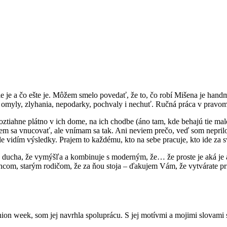
 nie je a čo ešte je. Môžem smelo povedať, že to, čo robí Mišena je ha
y, omyly, zlyhania, nepodarky, pochvaly i nechuť. Ručná práca v pravo
oztiahne plátno v ich dome, na ich chodbe (áno tam, kde behajú tie malé
m sa vnucovať, ale vnímam sa tak. Ani neviem prečo, veď som nepriloži
 ale vidím výsledky. Prajem to každému, kto na sebe pracuje, kto ide za
o ducha, že vymýšľa a kombinuje s moderným, že… že proste je aká je a
ncom, starým rodičom, že za ňou stoja – ďakujem Vám, že vytvárate pri
hion week, som jej navrhla spoluprácu. S jej motívmi a mojimi slovami