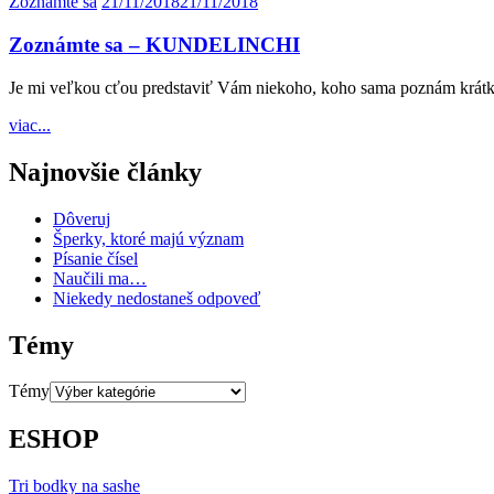
Zoznámte sa
21/11/2018
21/11/2018
Zoznámte sa – KUNDELINCHI
Je mi veľkou cťou predstaviť Vám niekoho, koho sama poznám krátko
viac...
Najnovšie články
Dôveruj
Šperky, ktoré majú význam
Písanie čísel
Naučili ma…
Niekedy nedostaneš odpoveď
Témy
Témy
ESHOP
Tri bodky na sashe