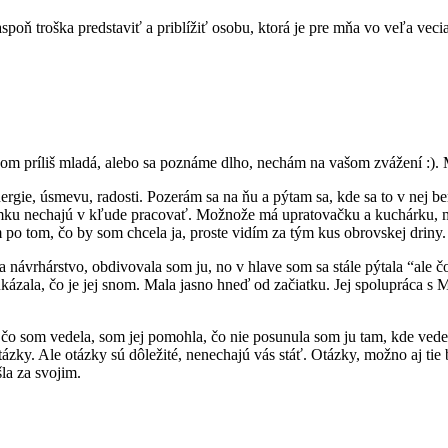
oň troška predstaviť a priblížiť osobu, ktorá je pre mňa vo veľa veci
om príliš mladá, alebo sa poznáme dlho, nechám na vašom zvážení :). 
ergie, úsmevu, radosti. Pozerám sa na ňu a pýtam sa, kde sa to v nej be
že mamku nechajú v kľude pracovať. Možnože má upratovačku a kuchárku, 
o tom, čo by som chcela ja, proste vidím za tým kus obrovskej driny.
návrhárstvo, obdivovala som ju, no v hlave som sa stále pýtala “ale č
ukázala, čo je jej snom. Mala jasno hneď od začiatku. Jej spolupráca 
čo som vedela, som jej pomohla, čo nie posunula som ju tam, kde vedeli
ázky. Ale otázky sú dôležité, nenechajú vás stáť. Otázky, možno aj tie b
la za svojim.