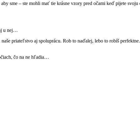
m, aby sme – ste mohli mať tie krásne vzory pred očami keď pijete svoju
aj u nej…
e priateľstvo aj spoluprácu. Rob to naďalej, lebo to robíš perfektne. 
očiach, čo na ne hľadia…