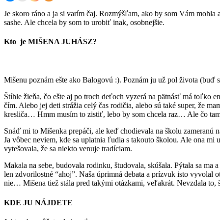
Je skoro ráno a ja si varím čaj. Rozmýšľam, ako by som Vám mohla asp
sashe. Ale chcela by som to urobiť inak, osobnejšie.
Kto je MIŠENA JUHÁSZ?
Mišenu poznám ešte ako Balogovú :). Poznám ju už pol života (buď s
Štíhle žieňa, čo ešte aj po troch deťoch vyzerá na pätnásť má toľko en
čím. Alebo jej deti strážia celý čas rodičia, alebo sú také super, 
kresliča… Hmm musím to zistiť, lebo by som chcela raz… Ale čo tam p
Snáď mi to Mišenka prepáči, ale keď chodievala na školu zameranú na 
Ja vôbec neviem, kde sa uplatnia ľudia s takouto školou. Ale ona mi 
vytešovala, že sa niekto venuje tradíciam.
Makala na sebe, budovala rodinku, študovala, skúšala. Pýtala sa ma a 
len zdvorilostné “ahoj”. Naša úprimná debata a prízvuk isto vyvolal ot
nie… Mišena tiež stála pred takými otázkami, veľakrát. Nevzdala to, š
KDE JU NÁJDETE