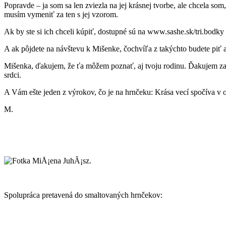
Popravde – ja som sa len zviezla na jej krásnej tvorbe, ale chcela so
musím vymeniť za ten s jej vzorom.
Ak by ste si ich chceli kúpiť, dostupné sú na www.sashe.sk/tri.bodky
A ak pôjdete na návštevu k Mišenke, čochvíľa z takýchto budete piť 
Mišenka, ďakujem, že ťa môžem poznať, aj tvoju rodinu. Ďakujem za naš
srdci.
A Vám ešte jeden z výrokov, čo je na hrnčeku: Krása vecí spočíva v 
M.
Spolupráca pretavená do smaltovaných hrnčekov: