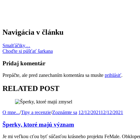
Navigácia v článku
Smalťáčiky…
Choďte si púšťať šarkana
Pridaj komentár
Prepáčte, ale pred zanechaním komentára sa musíte
prihlásiť
.
RELATED POST
O mne...
/
Tipy a recenzie
/
Zoznámte sa
12/12/2021
12/12/2021
Šperky, ktoré majú význam
Je mi veľkou cťou byť súčasťou krásneho projektu FeMale. Obklope