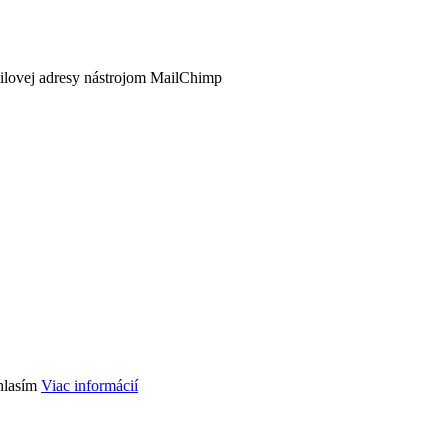
ailovej adresy nástrojom MailChimp
hlasím
Viac informácií