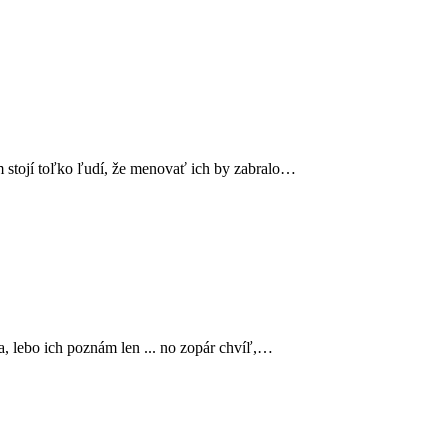
ým stojí toľko ľudí, že menovať ich by zabralo…
a, lebo ich poznám len ... no zopár chvíľ,…