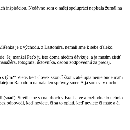
ach inšpiráciou. Nedávno som o našej spolupráci napísala žurnál na
Mišenka je z východu, z Lastomíra, nemali sme k sebe ďaleko.
rie. Jej manžel Peťo ju isto doma niečím dávkuje, a ja musím zistiť
manažéra, fotografa, účtovníka, osobu zodpovednú za predaj,
o s tým?” Viete, keď človek skončí školu, aké uplatnenie bude mať?
s Matejom Rabadom nabrala ten správny smer. A ja som sa v duchu
 (snáď). Stretli sme sa na trhoch v Bratislave a rozhodne to nebolo
ez odpovedí, keď neviete, či sa to oplatí, keď neviete či máte a či