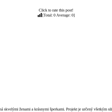
Click to rate this post!
[Total:
0
Average:
0
]
ná skvelými ženami a krásnymi šperkami. Projekt je určený všetkým 