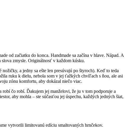
ndmade od začiatku do konca. Handmade sa začína v hlave. Nápad. A
m slova zmysle. Originálnosť v každom kúsku.
 nožičky, a jedny sa ešte len presúvajú po štyroch). Keď to teda
la ruku k dielu, nebola som v jej ťažkých chvíľach s ňou, ale asi
 svoju zónu komfortu, aby dokázal niečo viac.
 robí čo robí. Ďakujem jej manželovi, že ju v tom podporuje a
estor, aby mohla – ste súčasťou jej úspechu, každých jedných šiat,
 sme vytvorili limitovanú edíciu smaltovaných hrnčekov.