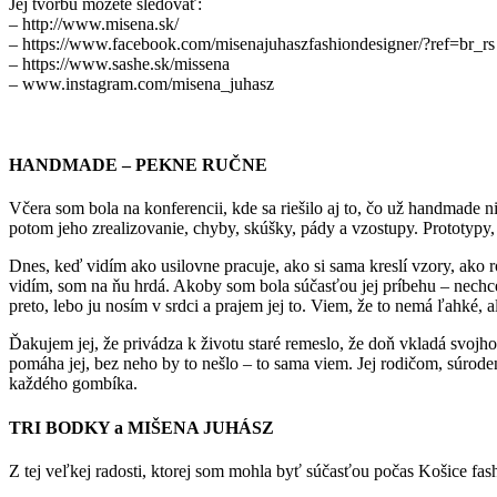
Jej tvorbu môžete sledovať:
– http://www.misena.sk/
– https://www.facebook.com/misenajuhaszfashiondesigner/?ref=br_rs
– https://www.sashe.sk/missena
– www.instagram.com/misena_juhasz
HANDMADE – PEKNE RUČNE
Včera som bola na konferencii, kde sa riešilo aj to, čo už handmade
potom jeho zrealizovanie, chyby, skúšky, pády a vzostupy. Prototyp
Dnes, keď vidím ako usilovne pracuje, ako si sama kreslí vzory, ako r
vidím, som na ňu hrdá. Akoby som bola súčasťou jej príbehu – nechce
preto, lebo ju nosím v srdci a prajem jej to. Viem, že to nemá ľahké,
Ďakujem jej, že privádza k životu staré remeslo, že doň vkladá svojh
pomáha jej, bez neho by to nešlo – to sama viem. Jej rodičom, súrode
každého gombíka.
TRI BODKY a MIŠENA JUHÁSZ
Z tej veľkej radosti, ktorej som mohla byť súčasťou počas Košice fas