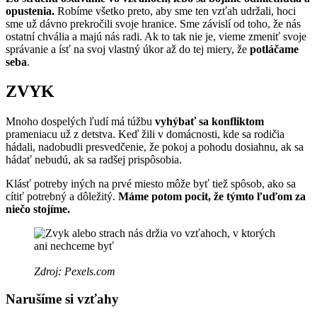
opustenia.
Robíme všetko preto, aby sme ten vzťah udržali, hoci
sme už dávno prekročili svoje hranice. Sme závislí od toho, že nás
ostatní chvália a majú nás radi. Ak to tak nie je, vieme zmeniť svoje
správanie a ísť na svoj vlastný úkor až do tej miery, že
potláčame
seba
.
ZVYK
Mnoho dospelých ľudí má túžbu
vyhýbať sa konfliktom
prameniacu už z detstva. Keď žili v domácnosti, kde sa rodičia
hádali, nadobudli presvedčenie, že pokoj a pohodu dosiahnu, ak sa
hádať nebudú, ak sa radšej prispôsobia.
Klásť potreby iných na prvé miesto môže byť tiež spôsob, ako sa
cítiť potrebný a dôležitý.
Máme potom pocit, že týmto ľuďom za
niečo stojíme.
Zdroj: Pexels.com
Narušíme si vzťahy