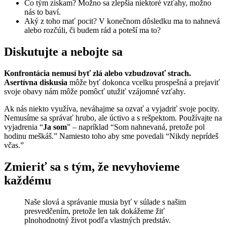
Čo tým získam? Možno sa zlepšia niektoré vzťahy, možno
nás to baví.
Aký z toho mať pocit? V konečnom dôsledku ma to nahnevá
alebo rozčúli, či budem rád a poteší ma to?
Diskutujte a nebojte sa
Konfrontácia nemusí byť zlá alebo vzbudzovať strach.
Asertívna diskusia
môže byť dokonca vcelku prospešná a prejaviť
svoje obavy nám môže pomôcť utužiť vzájomné vzťahy.
Ak nás niekto využíva, neváhajme sa ozvať a vyjadriť svoje pocity.
Nemusíme sa správať hrubo, ale úctivo a s rešpektom. Používajte na
vyjadrenia “
Ja som
” – napríklad “Som nahnevaná, pretože pol
hodinu meškáš.” Namiesto toho aby sme povedali “Nikdy neprídeš
včas.”
Zmieriť sa s tým, že nevyhovieme
každému
Naše slová a správanie musia byť v súlade s našim
presvedčením, pretože len tak dokážeme žiť
plnohodnotný život podľa vlastných predstáv.