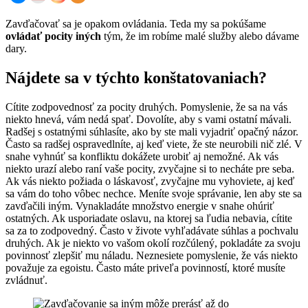
Zavďačovať sa je opakom ovládania. Teda my sa pokúšame
ovládať pocity iných
tým, že im robíme malé služby alebo dávame
dary.
Nájdete sa v týchto konštatovaniach?
Cítite zodpovednosť za pocity druhých. Pomyslenie, že sa na vás
niekto hnevá, vám nedá spať. Dovolíte, aby s vami ostatní mávali.
Radšej s ostatnými súhlasíte, ako by ste mali vyjadriť opačný názor.
Často sa radšej ospravedlníte, aj keď viete, že ste neurobili nič zlé. V
snahe vyhnúť sa konfliktu dokážete urobiť aj nemožné. Ak vás
niekto urazí alebo raní vaše pocity, zvyčajne si to necháte pre seba.
Ak vás niekto požiada o láskavosť, zvyčajne mu vyhoviete, aj keď
sa vám do toho vôbec nechce. Meníte svoje správanie, len aby ste sa
zavďačili iným. Vynakladáte množstvo energie v snahe ohúriť
ostatných. Ak usporiadate oslavu, na ktorej sa ľudia nebavia, cítite
sa za to zodpovedný. Často v živote vyhľadávate súhlas a pochvalu
druhých. Ak je niekto vo vašom okolí rozčúlený, pokladáte za svoju
povinnosť zlepšiť mu náladu. Neznesiete pomyslenie, že vás niekto
považuje za egoistu. Často máte priveľa povinností, ktoré musíte
zvládnuť.