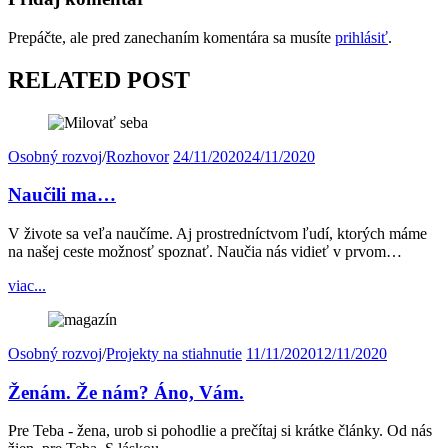
Prepáčte, ale pred zanechaním komentára sa musíte
prihlásiť
.
RELATED POST
Osobný rozvoj
/
Rozhovor
24/11/2020
24/11/2020
Naučili ma…
V živote sa veľa naučíme. Aj prostredníctvom ľudí, ktorých máme
na našej ceste možnosť spoznať. Naučia nás vidieť v prvom…
viac...
Osobný rozvoj
/
Projekty na stiahnutie
11/11/2020
12/11/2020
Ženám. Že nám? Áno, Vám.
Pre Teba - žena, urob si pohodlie a prečítaj si krátke články. Od nás