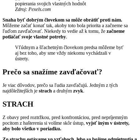
Zdroj: Pexels.com
Snaha byť dobrým človekom sa môže obrátiť proti nám.
Môžeme začať konať tak, akoby toto bola priorita a začneme sa
ľuďom zavďačovať. Niekedy to vedie až k tomu, že
začneme
potláčať svoje vlastné potreby
.
Vľúdnym a šľachetným človekom predsa môžeme byť
aj bez toho, aby sme vždy niekomu vychádzali v
ústrety.
Prečo sa snažíme zavďačovať?
Je viac dôvodov, prečo sa ľudia zavďačujú. Jedným z tých
najdôležitejších je
strach
a druhým
zvyk
.
STRACH
Z obavy pred roztržkou, pred konfrontáciou, pred nepríjemným
pocitom z hašterenia si volíme skôr ústup,
vyjsť iným v ústrety,
aby bolo všetko v poriadku.
Zo strachu ostávame vo vzťahoch, lebo sa bojíme odmietnutia a