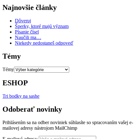
Najnovšie články
Dôveruj
Šperky, ktoré majú význam
Písanie čísel
Naučili ma…
Niekedy nedostaneš odpoveď
Témy
Témy
ESHOP
Tri bodky na sashe
Odoberať novinky
Prihlásením sa na odber noviniek súhlasíte so spracovaním vašej e-
mailovej adresy nástrojom MailChimp
E-mailová adresa: