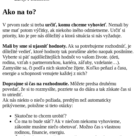
Ako na to?
V prvom rade si treba
určiť, komu chceme vyhovieť
. Nemali by
sme mať potom výčitky, ak niekoho iného odmietneme. Určiť si
priority, kto je pre nás dôležitý a ktorá situácia si nás vyžaduje.
Mali by sme si ujasniť hodnoty.
Ak sa potrebujeme rozhodnúť, je
dôležité vedieť, ktoré hodnoty tak porušíme alebo naopak posilníme.
Vyberte si päť najdôležitejších hodnôt vo vašom živote. (deti,
rodina, vzťah s partnerom/kou, kariéra, záľuby, vzdelanie…).
Zamyslite sa, či podľa nich skutočne žijete. Koľko peňazí a času,
energie a schopnosti venujete každej z nich?
Doprajme si čas na rozhodnutie.
Môžete predsa druhému
povedať, že si to rozmyslíte, pozriete sa do diára a tak získate čas si
to utriediť.
Ak nás niekto o niečo požiada, predtým než automaticky
prikývneme, položme si tieto otázky:
Skutočne to chcem urobiť?
Čo ma to bude stáť? Ak v niečom niekomu vyhovieme,
zákonite musíme niečo obetovať. Možno čas s vlastnou
rodinou, financie, energiu.