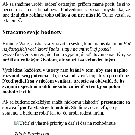
Ak sa snažíme urobiť radosť ostatným, pričom máme pocit, že si to
necenia, často nás to nahnevá. Podvedome sa vkráda myšlienka, že
pre druhého robíme toho toľko a on pre nás nič
. Tento vzťah sa
tak naruší.
Strácame svoje hodnoty
Bronnie Ware, austrálska zdravotná sestra, ktorá napísala knihu
Päť
najčastejších vecí, ktoré ľudia ľutujú na smrteľnej posteli
vysvetľuje, že zomierajúci ľudia vyjadrujú poľutovanie nad tým, že
nežili autentickým životom, ale snažili sa vyhovieť iným
.
Vychádzať každému v ústrety nám
bráni v tom, aby sme naplno
rozvinuli svoj potenciál
. Tí, čo sa radi zavďačujú túžia po obľube.
Neodhodlajú sa v niečom vynikať, pretože sa obávajú, že by
svojimi úspechmi mohli niekoho zatieniť a ten by sa potom
mohol zle cítiť.
Ak sa budeme zakaždým snažiť niekomu ulahodiť,
prestaneme sa
správať podľa vlastných hodnôt
. Stratíme zo zreteľa, čo je
správne, a budeme robiť len to, čo urobí radosť iným.
Zdroj: Pexels.com