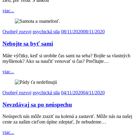
žien, pre Teba. S láskou
viac...
Osobný rozvoj
psychická sila
08/11/2020
08/11/2020
Nebojte sa byť sami
Máte výčitky, keď si urobíte čas sami na seba? Bojíte sa vlastných
myšlienok? Ako sa naučiť venovať si čas? Prečítajte…
viac...
Osobný rozvoj
psychická sila
04/11/2020
04/11/2020
Nevzdávaj sa po neúspechu
Neúspech nás môže zraziť na kolená a zastaviť. Môže nás na našej
ceste za našim cieľom úplne zdeptať, že nebudeme…
viac...