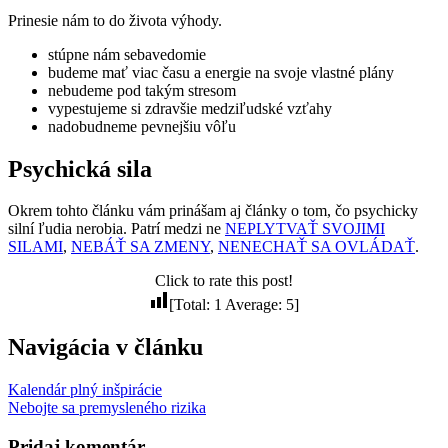
Prinesie nám to do života výhody.
stúpne nám sebavedomie
budeme mať viac času a energie na svoje vlastné plány
nebudeme pod takým stresom
vypestujeme si zdravšie medziľudské vzťahy
nadobudneme pevnejšiu vôľu
Psychická sila
Okrem tohto článku vám prinášam aj články o tom, čo psychicky
silní ľudia nerobia. Patrí medzi ne
NEPLYTVAŤ SVOJIMI
SILAMI
,
NEBÁŤ SA ZMENY
,
NENECHAŤ SA OVLÁDAŤ
.
Click to rate this post!
[Total:
1
Average:
5
]
Navigácia v článku
Kalendár plný inšpirácie
Nebojte sa premysleného rizika
Pridaj komentár