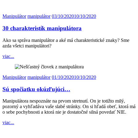
Manipulátor
manipulátor
03/10/2020
10/10/2020
30 charakteristík manipulátora
Ako sa správa manipulátor a aké má charakteristické znaky? Sme
azda všetci manipulátori?
viac...
Manipulátor
manipulátor
01/10/2020
10/10/2020
Sú spočiatku okúzľujúci…
Manipulátora nespoznáte na prvom stretnutí. On je totižto milý,
pozorný a vyhľadáva vaše slabé stránky. On si hľadá obeť, ktorá má
o sebe pochybnosti a ktorá nie je dostatočné silná povedať NIE.
viac...