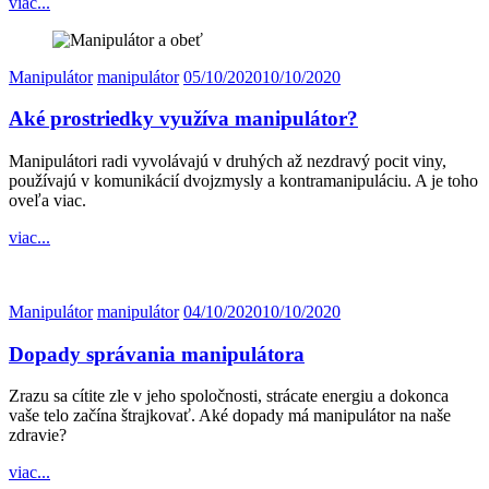
viac...
Manipulátor
manipulátor
05/10/2020
10/10/2020
Aké prostriedky využíva manipulátor?
Manipulátori radi vyvolávajú v druhých až nezdravý pocit viny,
používajú v komunikácií dvojzmysly a kontramanipuláciu. A je toho
oveľa viac.
viac...
Manipulátor
manipulátor
04/10/2020
10/10/2020
Dopady správania manipulátora
Zrazu sa cítite zle v jeho spoločnosti, strácate energiu a dokonca
vaše telo začína štrajkovať. Aké dopady má manipulátor na naše
zdravie?
viac...