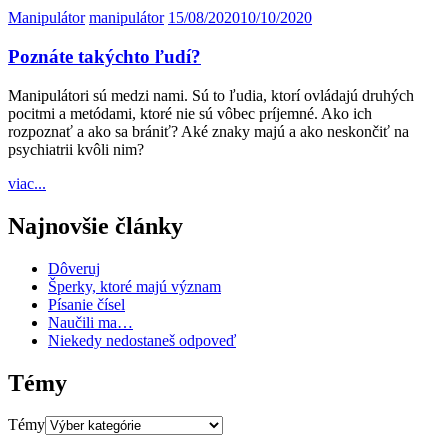
Manipulátor
manipulátor
15/08/2020
10/10/2020
Poznáte takýchto ľudí?
Manipulátori sú medzi nami. Sú to ľudia, ktorí ovládajú druhých
pocitmi a metódami, ktoré nie sú vôbec príjemné. Ako ich
rozpoznať a ako sa brániť? Aké znaky majú a ako neskončiť na
psychiatrii kvôli nim?
viac...
Najnovšie články
Dôveruj
Šperky, ktoré majú význam
Písanie čísel
Naučili ma…
Niekedy nedostaneš odpoveď
Témy
Témy